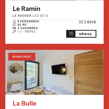
Le Ramin
LE ROCHER
LES GETS
5 PERSONNES
DÈS
601€
62 M2
2 CHAMBRES
REF.
781742
DÉTAILS
APPARTEMENT
La Bulle