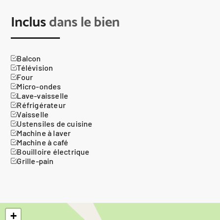
Inclus
dans le bien
Balcon
Télévision
Four
Micro-ondes
Lave-vaisselle
Réfrigérateur
Vaisselle
Ustensiles de cuisine
Machine à laver
Machine à café
Bouilloire électrique
Grille-pain
+