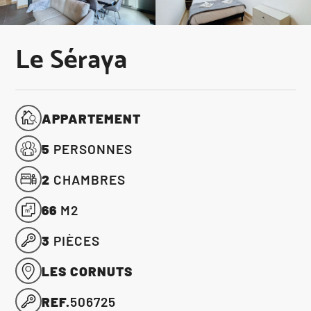
Le Séraya
APPARTEMENT
5
PERSONNES
2
CHAMBRES
66
M2
3
PIÈCES
LES CORNUTS
REF.
506725