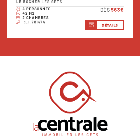
LE ROCHER
LES GETS
4 PERSONNES
DÈS
563€
42 M2
2 CHAMBRES
REF.
781474
DÉTAILS