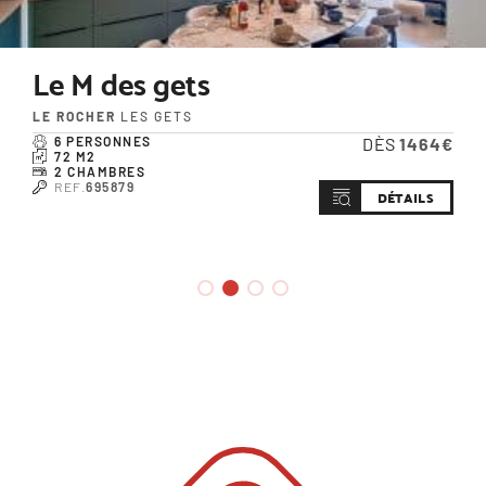
Les 3 Mousquetons
CENTRE
LES GETS
ÈS
1464€
8 PERSONNES
64 M2
2 CHAMBRES
REF.
499894
DÉTAILS