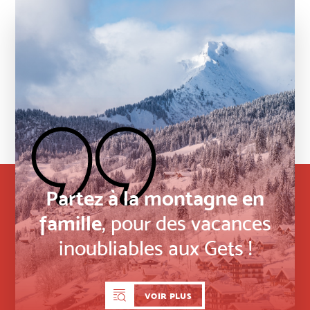
Partez à la montagne en
famille
, pour des vacances
inoubliables aux Gets !
VOIR PLUS