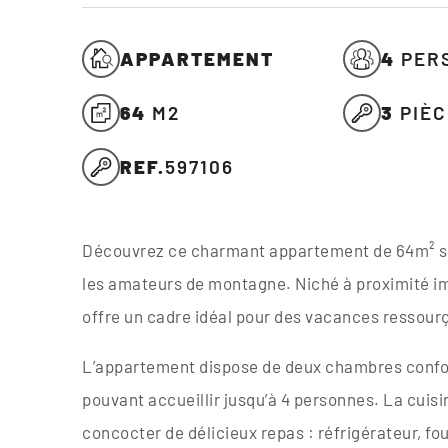
APPARTEMENT
4
PER
64
M2
3
PIÈ
REF.
597106
Découvrez ce charmant appartement de 64m² situ
les amateurs de montagne. Niché à proximité i
offre un cadre idéal pour des vacances ressour
L’appartement dispose de deux chambres conforta
pouvant accueillir jusqu’à 4 personnes. La cui
concocter de délicieux repas : réfrigérateur, fou