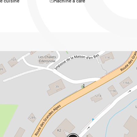
e cuisine
Machine à café