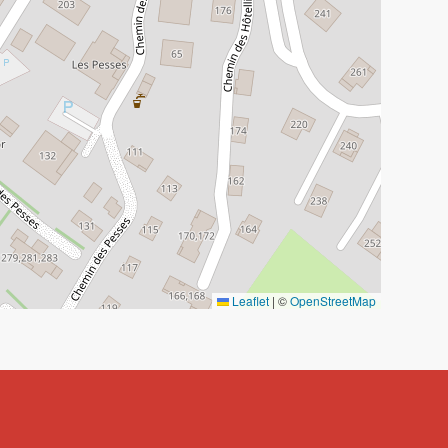
Leaflet
|
©
OpenStreetMap