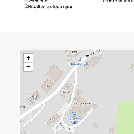
Vaisselle
Ustensiles d
Bouilloire électrique
+
−