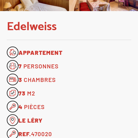
Edelweiss
APPARTEMENT
7
PERSONNES
3
CHAMBRES
73
M2
4
PIÈCES
LE LÉRY
REF.
470020