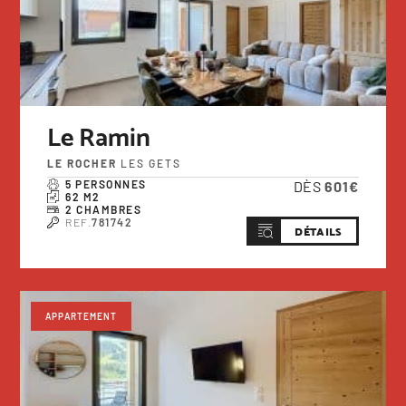
Le Ramin
LE ROCHER
LES GETS
5 PERSONNES
DÈS
601€
62 M2
2 CHAMBRES
REF.
781742
DÉTAILS
APPARTEMENT