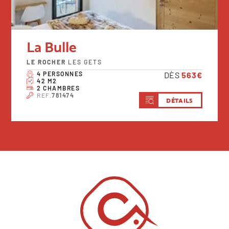
La Bulle
LE ROCHER
LES GETS
4 PERSONNES
DÈS
563€
42 M2
2 CHAMBRES
REF.
781474
DÉTAILS